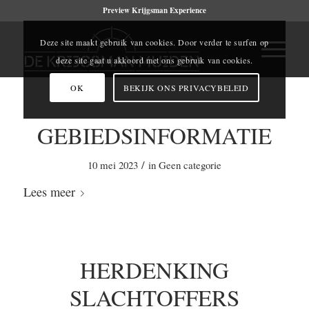
Preview Krijgsman Experience
Deze site maakt gebruik van cookies. Door verder te surfen op
deze site gaat u akkoord met ons gebruik van cookies.
OK
BEKIJK ONS PRIVACYBELEID
GEBIEDSINFORMATIE
/
10 mei 2023
in
Geen categorie
Lees meer
HERDENKING
SLACHTOFFERS