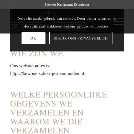
Preview Krijgsman Experience
Deze site maakt gebruik van cookies. Door verder te surfen op
deze site gaat u akkoord met ons gebruik van cookies.
OK
BEKIJK ONS PRIVACYBELEID
WIE ZIJN WE
Ons website-adres is:
https://bewoners.dekrijgsmanmuiden.nl.
WELKE PERSOONLIJKE
GEGEVENS WE
VERZAMELEN EN
WAAROM WE DIE
VERZAMELEN