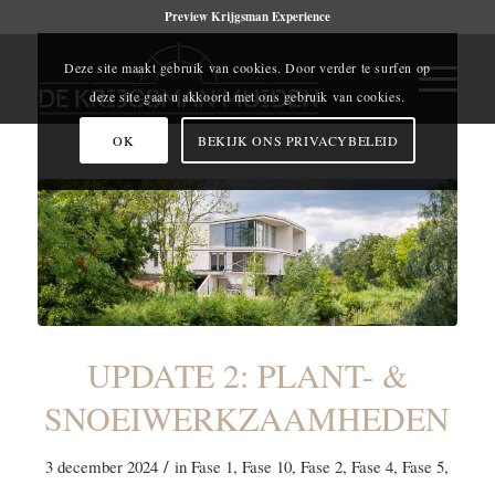
Preview Krijgsman Experience
Deze site maakt gebruik van cookies. Door verder te surfen op
deze site gaat u akkoord met ons gebruik van cookies.
OK
BEKIJK ONS PRIVACYBELEID
UPDATE 2: PLANT- &
SNOEIWERKZAAMHEDEN
/
3 december 2024
in
Fase 1
,
Fase 10
,
Fase 2
,
Fase 4
,
Fase 5
,