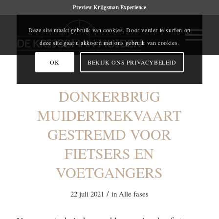
Preview Krijgsman Experience
Deze site maakt gebruik van cookies. Door verder te surfen op
deze site gaat u akkoord met ons gebruik van cookies.
OK
BEKIJK ONS PRIVACYBELEID
DONKERBRUG
MUIDERTREKVAART
GESTREMD VOOR
FIETSERS EN
VOETGANGERS
/
22 juli 2021
in
Alle fases