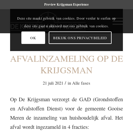
Preview Krijgsman Experience
Deze site maakt gebruik van cookies. Door verder te surfen op
deze site gaat u akkoord met ons gebruik van cookies.
OK
BEKIJK ONS PRIVACYBELEID
AFVALINZAMELING OP DE
KRIJGSMAN
/
21 juli 2021
in
Alle fases
Op De Krijgsman verzorgt de GAD (Grondstoffen
en Afvalstoffen Dienst) voor de gemeente Gooise
Meren de inzameling van huishoudelijk afval. Het
afval wordt ingezameld in 4 fracties: