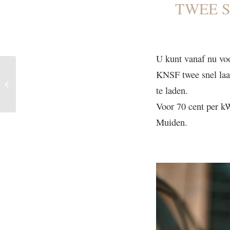
TWEE 
U kunt vanaf nu voo
Herinrichting
KNSF twee snel laad
Amsterdamsestraatweg
te laden.
Muiden
Voor 70 cent per k
Muiden.