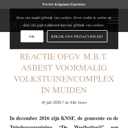
Preview Krijgsman Experience
Deze site maakt gebruik van cookies. Door verder te surfen op
deze site gaat u akkoord met ons gebruik van cookies.
OK
BEKIJK ONS PRIVACYBELEID
REACTIE OFGV M.B.T.
ASBEST VOORMALIG
VOLKSTUINENCOMPLEX
IN MUIDEN
/
16 juli 2020
in
Alle fases
In december 2016 zijn KNSF, de gemeente en de
Tuindersvereniging “De Westbatterij” een