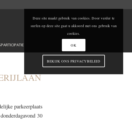
Deze site maakt gebruik van cookies. Door verder te
surfen op deze site gaat u akkoord met ons gebruik van
cookies.
ARTICIPATIE
OK
BEKIJK ONS PRIVACYBELEID
ERIJLAAN
elijke parkeerplaats
it donderdagavond 30