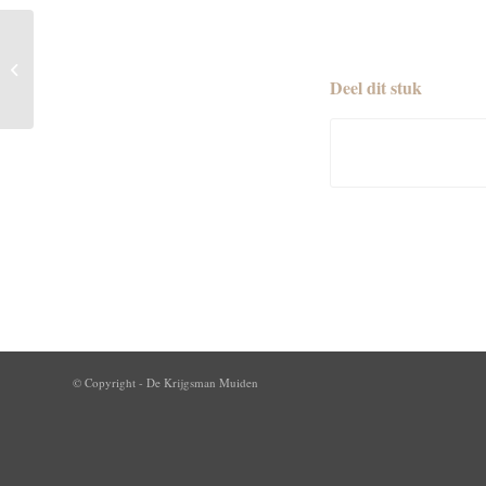
Update Ontsluiting woonverkeer fase 1
via bypass Havenweg – Rietpolde...
Deel dit stuk
© Copyright - De Krijgsman Muiden