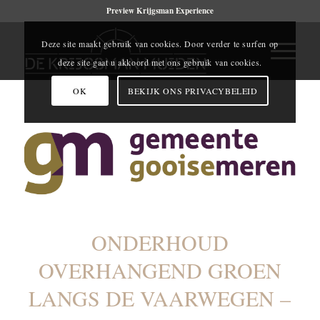
Preview Krijgsman Experience
Deze site maakt gebruik van cookies. Door verder te surfen op
deze site gaat u akkoord met ons gebruik van cookies.
OK
BEKIJK ONS PRIVACYBELEID
ONDERHOUD
OVERHANGEND GROEN
LANGS DE VAARWEGEN –