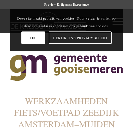
Preview Krijgsman Experience
Deze site maakt gebruik van cookies. Door verder te surfen op
deze site gaat u akkoord met ons gebruik van cookies.
OK
BEKIJK ONS PRIVACYBELEID
WERKZAAMHEDEN
FIETS/VOETPAD ZEEDIJK
AMSTERDAM–MUIDEN