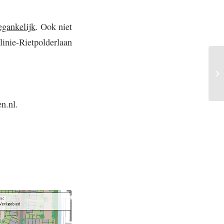
egankelijk
. Ook niet
inie-Rietpolderlaan
n.nl.