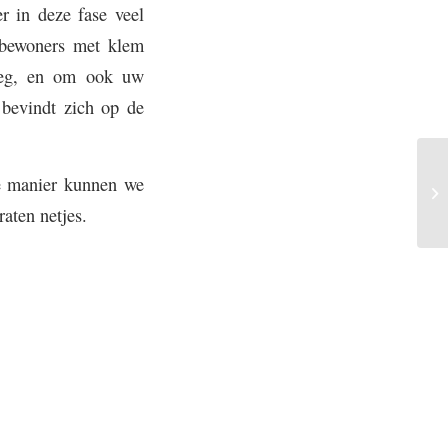
r in deze fase veel
e bewoners met klem
weg, en om ook uw
 bevindt zich op de
e manier kunnen we
Ov
aten netjes.