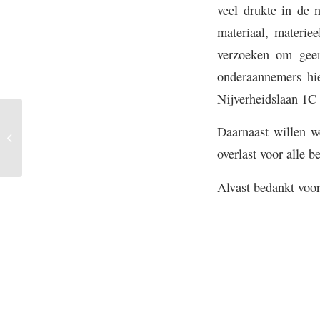
veel drukte in de 
materiaal, materie
verzoeken om gee
onderaannemers hie
Nijverheidslaan 1C
Daarnaast willen w
Kijk het webinar over het
Westbatterijpark terug
overlast voor alle 
Alvast bedankt voo