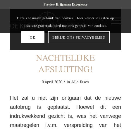
Preview Krijgsman Experience
Deze site maakt gebruik van cookies. Door verder te surfen op
deze site gaat u akkoord met ons gebruik van cookies.
OK
BEKIJK ONS PRIVACYBELEID
NACHTELIJKE
AFSLUITING!
/
9 april 2020
in
Alle fases
Het zal u niet zijn ontgaan dat de nieuwe
autobrug is geplaatst. Hoewel dit een
indrukwekkend gezicht is, was het vanwege
maatregelen i.v.m. verspreiding van het